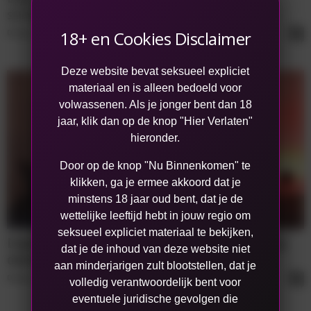
stroker!
18+ en Cookies Disclaimer
Donny
-
May 16, 2023
0
Deze website bevat seksueel expliciet
materiaal en is alleen bedoeld voor
volwassenen. Als je jonger bent dan 18
jaar, klik dan op de knop "Hier Verlaten"
hieronder.
Door op de knop "Nu Binnenkomen" te
klikken, ga je ermee akkoord dat je
minstens 18 jaar oud bent, dat je de
wettelijke leeftijd hebt in jouw regio om
seksueel expliciet materiaal te bekijken,
Daphne Laat: wie is deze enthousiaste sexy
dat je de inhoud van deze website niet
dame?
aan minderjarigen zult blootstellen, dat je
Donny
-
May 15, 2023
0
volledig verantwoordelijk bent voor
eventuele juridische gevolgen die