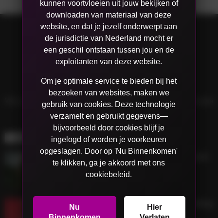
kunnen voortvloeien uit jouw bekijken of
downloaden van materiaal van deze
website, en dat je jezelf onderwerpt aan
de jurisdictie van Nederland mocht er
een geschil ontstaan tussen jou en de
exploitanten van deze website.
Om je optimale service te bieden bij het
bezoeken van websites, maken we
Wil je contact met ons opnemen? Ga naar www.net69.nl/bedrijfsinformatie
gebruik van cookies. Deze technologie
verzamelt en gebruikt gegevens—
bijvoorbeeld door cookies blijf je
EVEN MORE NEWS
ingelogd of worden je voorkeuren
opgeslagen. Door op 'Nu Binnenkomen'
De 5 populairste seksstandjes in Nederland
te klikken, ga je akkoord met ons
September 5, 2023
cookiebeleid.
Beter leren vingeren: De ultieme handleiding
Nu
Hier
voor het betere vingerwerk
Binnenkomen
Verlaten