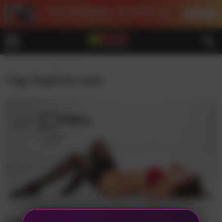
Home
Tags
Daphne Laat
Tag: Daphne Laat
Daphne Laat presenteert FeelDaphne