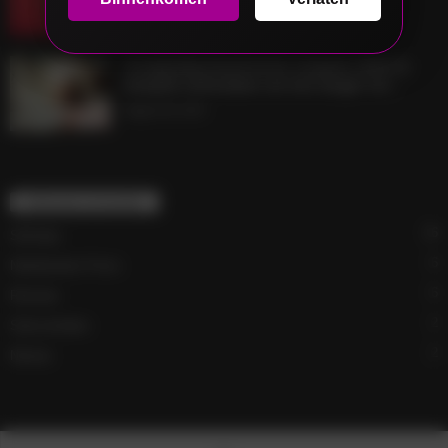
September 5, 2023
Vroegtijdig klaarkomen stoppen (deel 2):
Simpele technieken om het langer vol...
August 28, 2023
POPULAR CATEGORY
16
Sekstips
6
Nederlandse Porno
6
Reviews
2
Seksverhalen
2
Nieuws